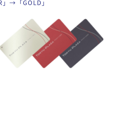
R」→「GOLD」