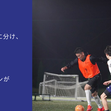
に分け、
。
ンが