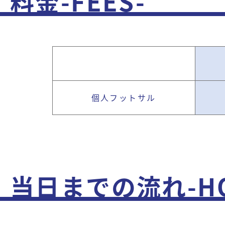
料金-FEES-
個人
フットサル
当日までの流れ-HO