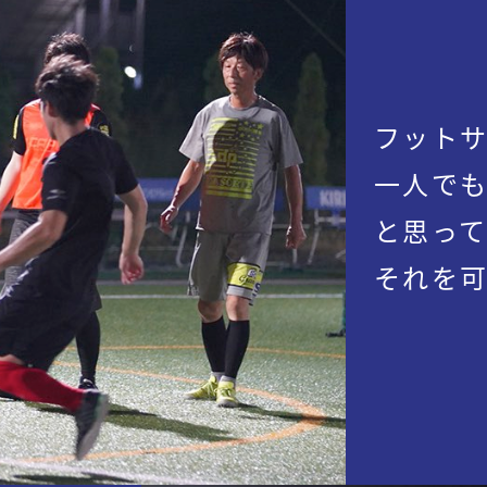
フット
一人で
と思っ
それを